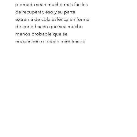
plomada sean mucho más fáciles 
de recuperar, eso y su parte 
extrema de cola esférica en forma 
de cono hacen que sea mucho 
menos probable que se 
enganchen o traben mientras se 
recuperan, de esa manera le 
ayudan al usuario minimalizar 
rupturas, y todos sabemos que las 
rupturas debido a inconvenientes 
pueden volverse $ costosas $.
Esas son algunas de las mejores 
razones por las que los hemos 
estado usando durante años 
durante nuestras aventuras de 
pesca, independientemente de la 
zona de pesca a la que decidamos 
ir.